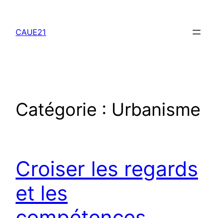
Aller
au
CAUE21
contenu
Catégorie :
Urbanisme
Croiser les regards
et les
compétences