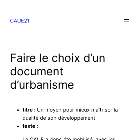
Aller
au
CAUE21
contenu
Faire le choix d’un
document
d’urbanisme
titre :
Un moyen pour mieux maîtriser la
qualité de son développement
texte :
Le CAUE a donc été mobilisé, avec les