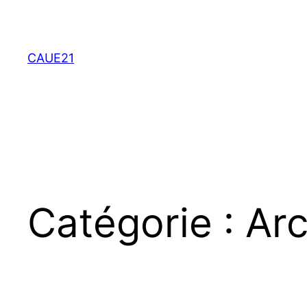
Aller
au
contenu
CAUE21
Catégorie :
Arc