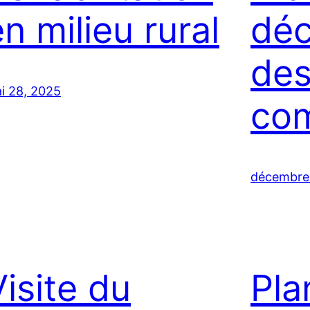
n milieu rural
déc
des
i 28, 2025
co
décembre
Visite du
Pla