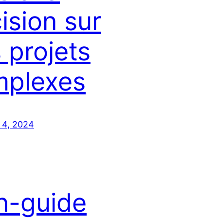
ision sur
 projets
mplexes
 4, 2024
n-guide