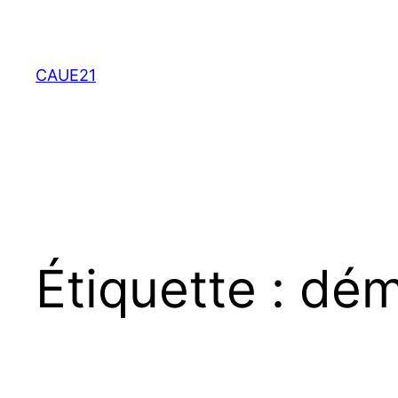
Aller
au
contenu
CAUE21
Étiquette :
dém